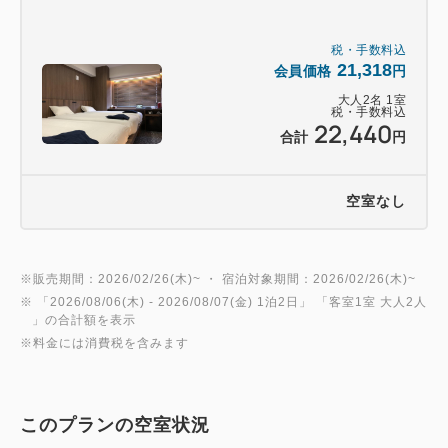
税・手数料込
21,318
会員価格
円
大人
2
名
1
室
税・手数料込
22,440
合計
円
空室なし
※販売期間：2026/02/26(木)~ ・ 宿泊対象期間：2026/02/26(木)~
※ 「
2026/08/06(木)
- 2026/08/07(金)
1泊2日
」 「
客室1室 大人2人
」の合計額を表示
※料金には消費税を含みます
このプランの空室状況