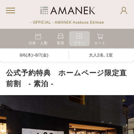
- OFFICIAL - AMANEK Asakusa Ekimae
日程・人数
客室
プラン
カート
8/6(木)~8/7(金)
大人2名, 1室
公式予約特典 ホームページ限定直
前割 - 素泊 -