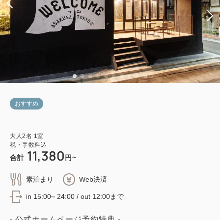
おすすめ
大人
2
名
1
室
税・手数料込
11,380
合計
円~
素泊まり
Web決済
in 15:00~ 24:00 / out 12:00まで
- 公式ホームページ予約特典 -