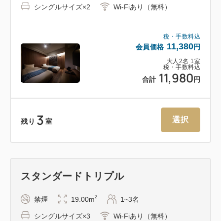
シングルサイズ×2
Wi-Fiあり（無料）
税・手数料込
11,380
会員価格
円
大人
2
名
1
室
税・手数料込
11,980
合計
円
3
選択
残り
室
スタンダードトリプル
2
禁煙
19.00m
1~3名
シングルサイズ×3
Wi-Fiあり（無料）