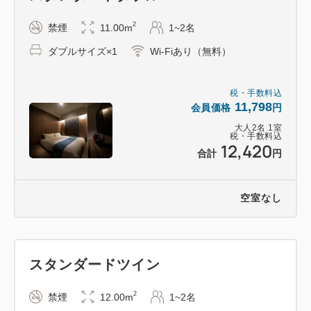
フへお訊ねください。
2
禁煙
11.00m
1~2名
皆様のご理解とご協力をお願いいたします。
ダブルサイズ×1
Wi-Fiあり（無料）
税・手数料込
＜ご留意事項＞
11,798
会員価格
円
5室以上のグループ、10名以上のグループ、または当
大人
2
名
1
室
ホテルが団体とみなした場合はご予約者様にお問い合
税・手数料込
12,420
合計
円
わせすることがございます。
同時に、団体予約のキャンセルポリシーを適用し、プ
ラン既定のキャンセルポリシーは適用いたしません。
空室なし
〈団体予約キャンセルポリシー：28日前～＝
10％、7日前～＝20％、2日前＝50％、前日＝80％、
当日＝100％、無連絡不泊＝100％〉
スタンダードツイン
2
禁煙
12.00m
1~2名