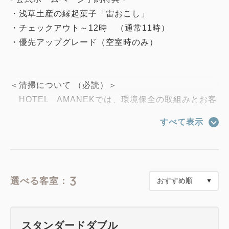
・浅草土産の縁起菓子「雷おこし」
・チェックアウト～12時 （通常11時）
・優先アップグレード（空室時のみ）
＜清掃について （必読）＞
HOTEL AMANEKでは、環境保全の取組みとお客
様のお部屋のご滞在に配慮いたしまして、
すべて表示
ご連泊の客室清掃を以下のとおりさせていただきま
す。
ご滞在中の清掃は2泊につき1回行います。
3
選べる客室：
清掃を行わない日は、お部屋への入室を控え、客室ド
ア前に新しいタオル類をご用意いたします。
スタンダードダブル
ご不明な点やご希望がございましたら、ホテルスタッ