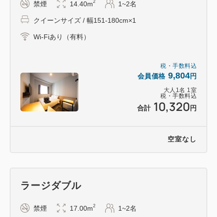
2
禁煙
14.40m
1~2名
ご利用時間：6：00～10：00・15：00～24：00
クイーンサイズ / 幅151-180cm×1
※営業時間は、メンテナンス等により変更となる場合
があります。
Wi-Fiあり（有料）
■テントサウナ（アマネク別府ゆらり 屋上）
税・手数料込
9,804
会員価格
円
期間限定（通常10月～6月）（設置時期は予告な
大人
1
名
1
室
く変更する場合がございます。）
税・手数料込
10,320
ご利用時間：6：00～10：00・15：00～22：00
合計
円
※営業時間は、メンテナンス等により変更となる場合
があります。
空室なし
■アマネク別府ゆらり屋上 インフィニティプール案
内 ---------------
ラージダブル
ご利用時間：6：00～10：00・15：00～22：00
※水着はご持参ください。
2
禁煙
17.00m
1~2名
※営業時間は、メンテナンス等により変更となる場合