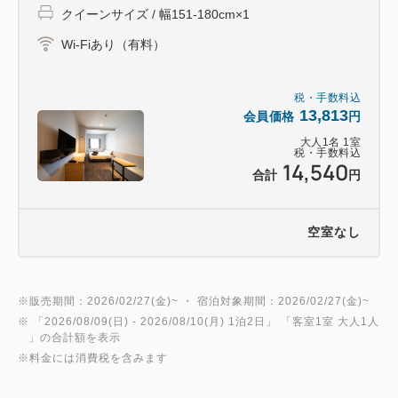
クイーンサイズ / 幅151-180cm×1
があります。
※温泉ではございません。
Wi-Fiあり（有料）
■その他設備案内 -------------
税・手数料込
13,813
会員価格
円
〇コインランドリー(混雑状況は客室内VODにてご確
認いただけます。)
大人
1
名
1
室
税・手数料込
14,540
〇電子レンジ
合計
円
〇ライブラリー
空室なし
■駐車場案内 --------------
施設内に駐車場はございません。
・１泊６００円にて提携先の駐車券をホテルで販売し
※販売期間：2026/02/27(金)~ ・ 宿泊対象期間：2026/02/27(金)~
ております。
※ 「
2026/08/09(日)
- 2026/08/10(月)
1泊2日
」 「
客室1室 大人1人
」の合計額を表示
・提携先：つるみカーパーク
※料金には消費税を含みます
・車両制限（全長5ｍ以下・全幅2ｍ以下・全高2.1ｍ
以下・重量2ｔ以下）