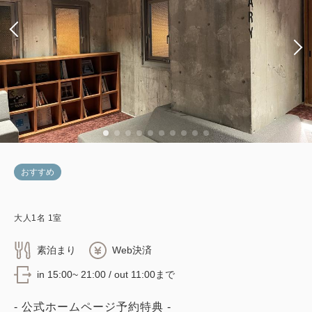
おすすめ
大人
1
名
1
室
素泊まり
Web決済
in 15:00~ 21:00 / out 11:00まで
- 公式ホームページ予約特典 -