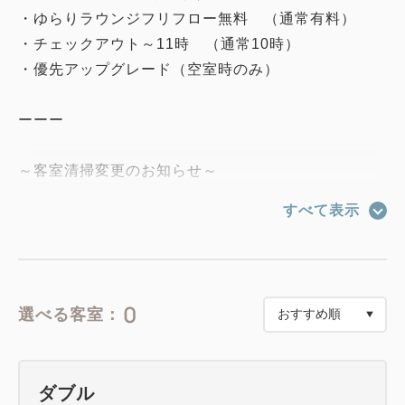
・ゆらりラウンジフリフロー無料 （通常有料）
・チェックアウト～11時 （通常10時）
・優先アップグレード（空室時のみ）
ーーー
～客室清掃変更のお知らせ～
HOTEL AMANEKでは、環境保全の取組みとお客
すべて表示
様のお部屋のご滞在に配慮いたしまして、
ご連泊の客室清掃を以下のとおりさせていただきま
す。
0
選べる客室：
ご滞在中の清掃は2泊につき1回行います。
清掃を行わない日は、お部屋への入室を控え、客室ド
ア前に新しいタオル類をご用意いたします。
ダブル