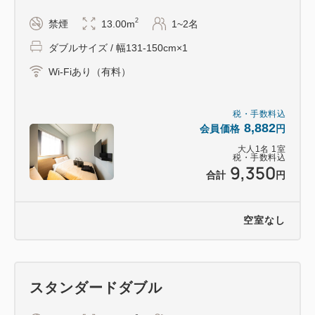
ご不明な点やご希望がございましたら、ホテルスタッ
2
禁煙
13.00m
1~2名
フへお訊ねください。
ダブルサイズ / 幅131-150cm×1
皆様のご理解とご協力をお願いいたします。
Wi-Fiあり（有料）
ーーー
税・手数料込
8,882
会員価格
円
★★アマネクイン別府へご宿泊のお客様は、
大人
1
名
1
室
敷地内併設の「アマネク別府ゆらり」内大浴場・屋上
税・手数料込
9,350
プールをご利用頂けます。
合計
円
■客室案内 ---------------
空室なし
・全室Wifi無料
・全室タブレット設置
・全室シモンズ製ベッド
スタンダードダブル
■「アマネク別府ゆらり」14階大浴場案内