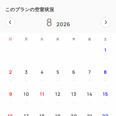
※ホテル裏側に車寄せスペースがございますので、大
このプランの空室状況
きなお荷物などありましたら先にお立ち寄りくださ
8
い。
2026
＜ご留意事項＞
日
月
火
水
木
金
土
5室以上のグループ、10名以上のグループ、または当
ホテルが団体とみなした場合はご予約者様にお問い合
1
わせすることがございます。
同時に、団体予約のキャンセルポリシーを適用し、プ
ラン既定のキャンセルポリシーは適用いたしません。
2
3
4
5
6
7
8
〈団体予約キャンセルポリシー：28日前～＝
10％、7日前～＝20％、2日前＝50％、前日＝80％、
当日＝100％、無連絡不泊＝100％〉
9
10
11
12
13
14
15
本システムを通じて、ツアーの開催、他社への転売、
その他商用目的で当予約サイトを利用する行為は禁止
されております。
16
17
18
19
20
21
22