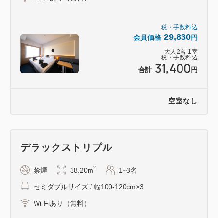
※営業時間は、メンテナンス等により変更となる場合
があります。
税・手数料込
29,830
会員価格
円
大人
2
名
1
室
■屋上 インフィニティプール案内 ---------------
税・手数料込
31,400
ご利用時間：6：00〜10：00・15：00～22：00
合計
円
フロア：アマネク別府ゆらり 最上階
※水着はご持参ください。
空室なし
※営業時間は、メンテナンス等により変更となる場合
があります。
※温泉ではございません。
デラックストリプル
■屋上 テントサウナ -------------
2
禁煙
38.20m
1~3名
期間限定（通常10月～6月） （設置時期は予告なく
セミダブルサイズ / 幅100-120cm×3
変更する場合がございます。）
ご利用時間：6：00〜10：00・15：00～22：00
Wi-Fiあり（無料）
※営業時間は、メンテナンス等により変更となる場合