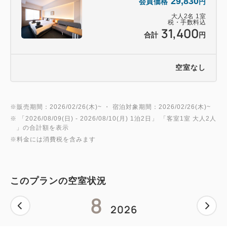
29,830
会員価格
円
大人
2
名
1
室
税・手数料込
31,400
合計
円
空室なし
※販売期間：2026/02/26(木)~ ・ 宿泊対象期間：2026/02/26(木)~
※ 「
2026/08/09(日)
- 2026/08/10(月)
1泊2日
」 「
客室1室 大人2人
」の合計額を表示
※料金には消費税を含みます
このプランの空室状況
8
2026