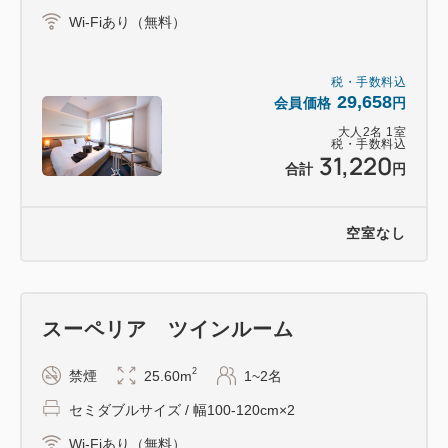
Wi-Fiあり（無料）
■客室案内 ---------------
・全室Wifi無料
税・手数料込
29,658
会員価格
円
・全室タブレット設置
大人
2
名
1
室
・全室シモンズ製ベッド
税・手数料込
31,220
・全室加湿機能付き空気清浄機設置
合計
円
■朝食案内 会場：1階ラウンジ内 -------------
空室なし
6:30-10:00[L.O.9:30]
※日によって営業時間の変更有り
※席数の関係上上限有り。チェックイン順にお時間ご
スーペリア ツインルーム
予約制となります
2
禁煙
25.60m
1~2名
■14階大浴場案内 -------------
セミダブルサイズ / 幅100-120cm×2
ご利用時間：6：00～10：00・15：00～24：00
フロア：アマネク別府ゆらり 14階
Wi-Fiあり（無料）