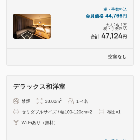
があります。
税・手数料込
44,766
会員価格
円
■その他設備案内 -------------
大人
2
名
1
室
税・手数料込
47,124
〇コインランドリー(混雑状況は客室内VODにてご確
合計
円
認いただけます。)
〇喫煙所
空室なし
〇フィットネス
■駐車場案内 --------------
デラックス和洋室
施設内に駐車場はございません。
・１泊６００円にて提携先の駐車券をホテルで販売し
2
禁煙
38.00m
1~4名
ております。
セミダブルサイズ / 幅100-120cm×2
布団×1
・提携先：つるみカーパーク
・車両制限（全長5ｍ以下・全幅2ｍ以下・全高2.1ｍ
Wi-Fiあり（無料）
以下・重量2ｔ以下）
※ホテル裏側に車寄せスペースがございますので、大