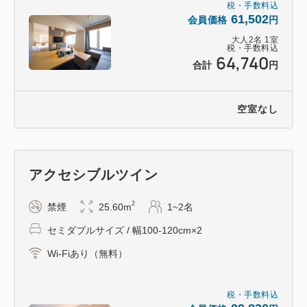
税・手数料込
〈団体予約キャンセルポリシー：28日前～＝10％、7
61,502
会員価格
円
日前～＝20％、２日前＝50％、前日＝80％、当日＝
大人
2
名
1
室
税・手数料込
100％、無連絡不泊＝100％〉
64,740
合計
円
本システムを通じて、ツアーの開催、他社への転売、
その他商用目的で当予約サイトを利用する行為は禁止
空室なし
されております。
アクセシブルツイン
2
禁煙
25.60m
1~2名
セミダブルサイズ / 幅100-120cm×2
Wi-Fiあり（無料）
税・手数料込