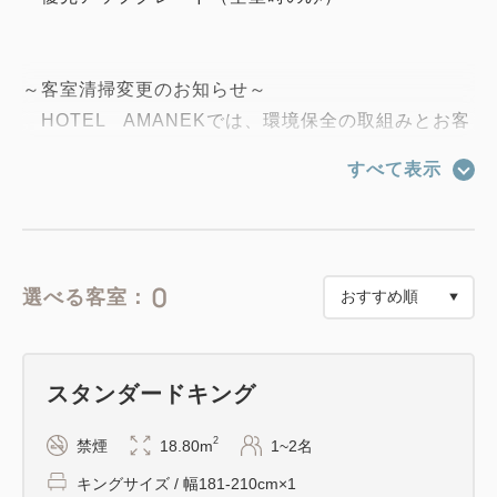
～客室清掃変更のお知らせ～
HOTEL AMANEKでは、環境保全の取組みとお客
様のお部屋のご滞在に配慮いたしまして、
すべて表示
ご連泊の客室清掃を以下のとおりさせていただきま
す。
ご滞在中の清掃は2泊につき1回行います。
0
選べる客室：
清掃を行わない日は、お部屋への入室を控え、客室ド
ア前に新しいタオル類をご用意いたします。
スタンダードキング
ご不明な点やご希望がございましたら、ホテルスタッ
フへお訊ねください。
2
禁煙
18.80m
1~2名
皆様のご理解とご協力をお願いいたします。
キングサイズ / 幅181-210cm×1