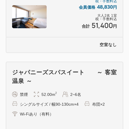
税・手数料込
48,830
きなお荷物などありましたら先にお立ち寄りくださ
会員価格
円
い。
大人
2
名
1
室
税・手数料込
51,400
合計
円
■アクセス ---------------
電車…JR「別府駅」東口から徒歩3分
空室なし
車…大分自動車道「別府IC」から車で約15分
飛行機…大分空港から空港バスで「北浜」バス停まで
約45分→「北浜」バス停から徒歩9分
ジャパニーズスパスイート ～ 客室
温泉 ～
＜ご留意事項＞
2
禁煙
52.00m
2~6名
5室以上のグループ、10名以上のグループ、または当
ホテルが団体とみなした場合はご予約者様にお問い合
シングルサイズ / 幅90-130cm×4
布団×2
わせすることがございます。
Wi-Fiあり（有料）
同時に、団体予約のキャンセルポリシーを適用し、プ
ラン既定のキャンセルポリシーは適用いたしません。