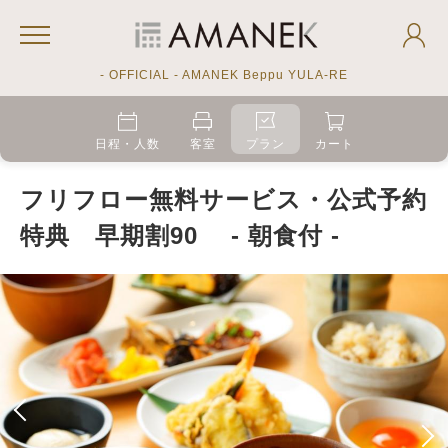
- OFFICIAL - AMANEK Beppu YULA-RE
日程・人数
客室
プラン
カート
フリフロー無料サービス・公式予約
特典 早期割90 - 朝食付 -