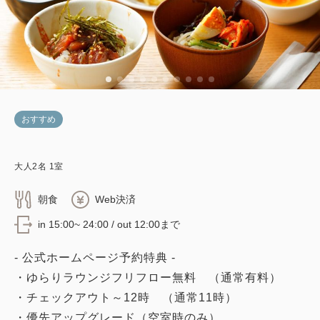
おすすめ
大人
2
名
1
室
朝食
Web決済
in 15:00~ 24:00 / out 12:00まで
- 公式ホームページ予約特典 -
・ゆらりラウンジフリフロー無料 （通常有料）
・チェックアウト～12時 （通常11時）
・優先アップグレード（空室時のみ）