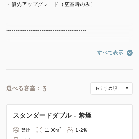
・優先アップグレード（空室時のみ）
--------------------------------------------------------------------
-------------------------------------------
※本プランはご予約後のキャンセル・変更に伴うご返
すべて表示
金は一切承れません。
--- 必読 連泊時の清掃 ---
HOTEL AMANEKでは、環境保全の取組みとお客
3
選べる客室：
様のお部屋のご滞在に配慮いたしまして、
ご連泊の客室清掃を以下のとおりさせていただきま
す。
スタンダードダブル - 禁煙
ご滞在中の清掃は2泊につき1回行います。
2
禁煙
11.00m
1~2名
清掃を行わない日は、お部屋への入室を控え、客室ド