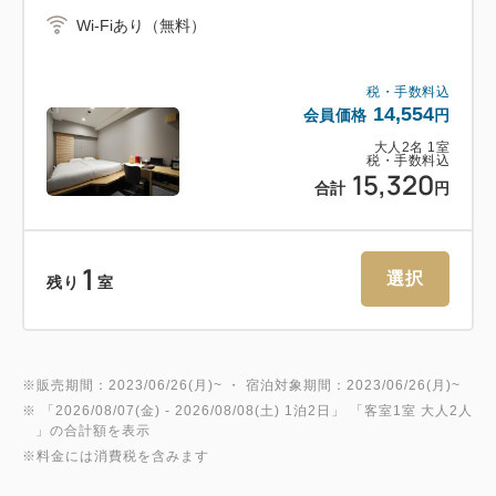
・浅草線 宝町駅から徒歩6分（A1番出口）
Wi-Fiあり（無料）
＜ご留意事項＞
税・手数料込
5室以上のグループ、10名以上のグループ、または当
14,554
会員価格
円
ホテルが団体とみなした場合はご予約者様にお問い合
大人
2
名
1
室
税・手数料込
わせすることがございます。
15,320
合計
円
同時に、団体予約のキャンセルポリシーを適用し、プ
ラン既定のキャンセルポリシーは適用いたしません。
〈団体予約キャンセルポリシー：28日前～＝
1
選択
残り
室
10％、7日前～＝20％、2日前＝50％、前日＝80％、
当日＝100％、無連絡不泊＝100％〉
本システムを通じて、ツアーの開催、他社への転売、
その他商用目的で「当予約サイト」を利用する行為は
※販売期間：2023/06/26(月)~ ・ 宿泊対象期間：2023/06/26(月)~
※ 「
2026/08/07(金)
- 2026/08/08(土)
1泊2日
」 「
客室1室 大人2人
禁止されております。
」の合計額を表示
※料金には消費税を含みます