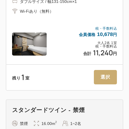
ダブルサイズ / 幅131-150cm×1
ア前に新しいタオル類をご用意いたします。
Wi-Fiあり（無料）
ご不明な点やご希望がございましたら、ホテルスタッ
フへお訊ねください。
税・手数料込
10,678
会員価格
円
皆様のご理解とご協力をお願いいたします。
大人
2
名
1
室
税・手数料込
11,240
合計
円
--- 客室案内 ---
・全室シモンズ製ベッド
1
・ベッド下に荷物収納スペースあり、キャリーバッグ
選択
残り
室
等収納可
※シングルタイプは収納スペースなし
・天然木にこだわった上質なデザイン
・全室Wifi無料
スタンダードツイン - 禁煙
2
禁煙
16.00m
1~2名
--- 備品 アメニティ ---