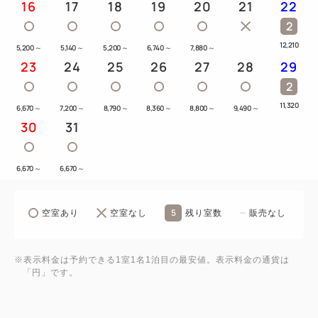
16
17
18
19
20
21
22
2
12,210
5,200
～
5,140
～
5,200
～
6,740
～
7,880
～
23
24
25
26
27
28
29
2
11,320
6,670
～
7,200
～
8,790
～
8,360
～
8,800
～
9,490
～
30
31
6,670
～
6,670
～
5
空室あり
空室なし
残り室数
販売なし
※表示料金は予約できる1室1名1泊目の最安値。表示料金の通貨は
「円」です。