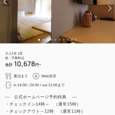
大人
2
名
1
室
税・手数料込
10,678
合計
円~
素泊まり
Web決済
in 14:00~ 24:00 / out 12:00まで
--- 公式ホームページ予約特典 ---
・チェックイン14時～ （通常15時）
・チェックアウト～12時 （通常11時）