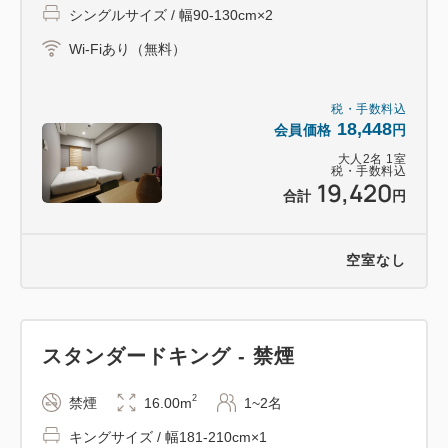
お部屋にはタオルと歯ブラシのみをご用意しておりま
シングルサイズ / 幅90-130cm×2
す。
Wi-Fiあり（無料）
客室にないアメニティにつきましては、フロントまで
お訊ねください。
税・手数料込
18,448
会員価格
円
--- 館内案内 ---
大人
2
名
1
室
税・手数料込
・ズボンプレッサー無料貸出
19,420
合計
円
・電子レンジ
・自動販売機(ソフトドリンク、アルコール)
空室なし
--- アクセス ---
・有楽町線 新富町駅から徒歩1分（3番出口）
・日比谷線 八丁堀駅から徒歩6分（A3番出口）
スタンダードキング - 禁煙
・日比谷線 築地駅から徒歩6分（4番出口）
2
禁煙
16.00m
1~2名
・浅草線/日比谷線 東銀座駅から徒歩7分（5番出
口）
キングサイズ / 幅181-210cm×1