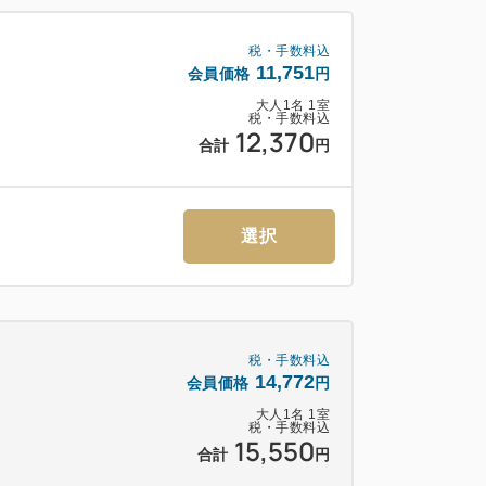
回行います。
税・手数料込
への入室を控え、客室ドア前に新しいタオ
11,751
会員価格
円
大人
1
名
1
室
税・手数料込
12,370
合計
円
ましたら、ホテルスタッフへお訊ねくださ
いいたします。
選択
- ～大浴場「四季の湯」～
・品川・横浜へのアクセスも良好です♪
税・手数料込
14,772
会員価格
円
大人
1
名
1
室
税・手数料込
15,550
合計
円