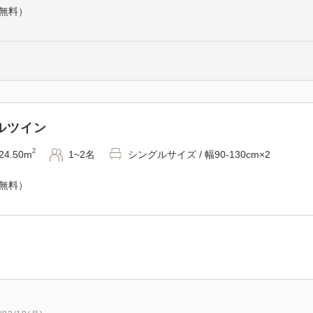
（無料）
--- 館内案内 ---
・コインランドリー
・電子レンジ
・自動販売機(ソフトドリンク
・製氷機
ルツイン
2
--- アクセス ---
24.50m
1~2名
シングルサイズ / 幅90-130cm×2
・JR京浜東北線 蒲田駅
（無料）
・東急池上・多摩川線 蒲田駅
・京急本線 京急蒲田駅西
＜ご留意事項＞
5室以上のグループ、10名以
した場合はご予約者様にお問