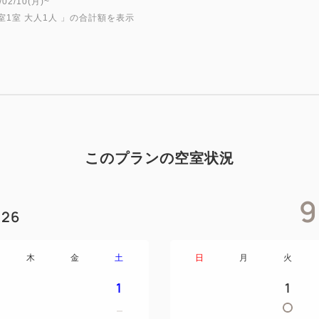
2/10(月)~
同時に、団体予約のキャンセ
室1室 大人1人
」の合計額を表示
セルポリシーは適用いたしま
〈団体予約キャンセルポリシー
日前＝50％、前日＝80％、当
本システムを通じて、ツアー
当予約サイトを利用する行為
このプランの空室状況
9
26
木
金
土
日
月
火
1
1