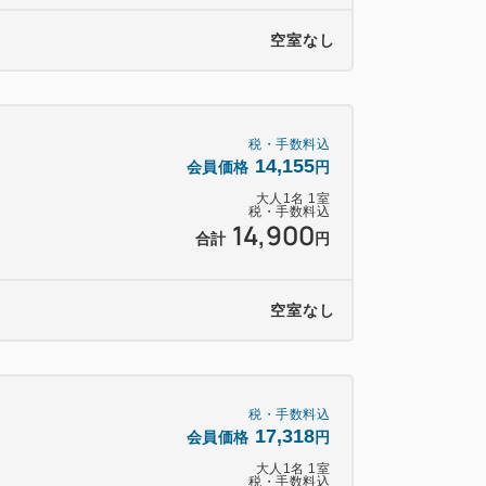
スあり、キャリーバッグ等収納可
空室なし
デザイン
税・手数料込
14,155
会員価格
円
・バスタオル・バスマット
大人
1
名
1
室
ナー・ボディソープ・フェイス、ボディ、
税・手数料込
14,900
合計
円
空室なし
ビス（1Fロビー）
税・手数料込
17,318
会員価格
円
大人
1
名
1
室
25：00 （混雑状況は客室内TVで確認可）
税・手数料込