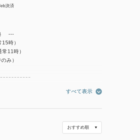
eb決済
 ---
15時）
常11時）
時のみ）
ｰｰｰｰｰｰｰｰｰｰｰ
すべて表示
清掃変更のお知らせ～
、環境保全の取組みとお客様のお部屋のご滞在
おりさせていただきます。