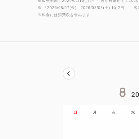
※販売期間：2020/02/10(月)~ ・ 宿泊対象期間：2020/0
※ 「
2026/08/07(金)
- 2026/08/08(土)
1泊2日
」 「
客
※料金には消費税を含みます
8
20
日
月
火
水