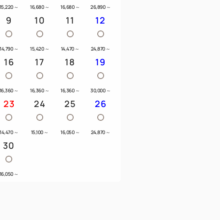
15,220
～
16,680
～
16,680
～
26,890
～
9
10
11
12
14,790
～
15,420
～
14,470
～
24,870
～
16
17
18
19
16,360
～
16,360
～
16,360
～
30,000
～
23
24
25
26
14,470
～
15,100
～
16,050
～
24,870
～
30
16,050
～