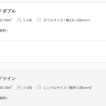
ご滞在中の清掃は2泊につき1
ドダブル
清掃を行わない日は、お部屋
ル類をご用意いたします。
2
12.50m
1~2名
ダブルサイズ / 幅131-150cm×1
（無料）
ご不明な点やご希望がござい
い。
皆様のご理解とご協力をお願
シーズナルSALE - 素泊 
ドツイン
JR蒲田駅徒歩1分 羽田空港
2
15.20m
1~2名
シングルサイズ / 幅90-130cm×2
（無料）
--- 客室案内 ---
・全室シモンズ製ベッド