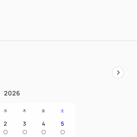
ルポリシーを適用し、プラン既定のキャン
せん。
：28日前～＝10％、7日前～＝20％、2
日＝100％、無連絡不泊＝100％〉
の開催、他社への転売、その他商用目的で
は禁止されております。
2026
水
木
金
土
2
3
4
5