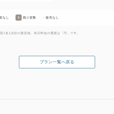
5
室なし
残り室数
販売なし
1室1名1泊目の最安値。表示料金の通貨は「円」です。
プラン一覧へ戻る