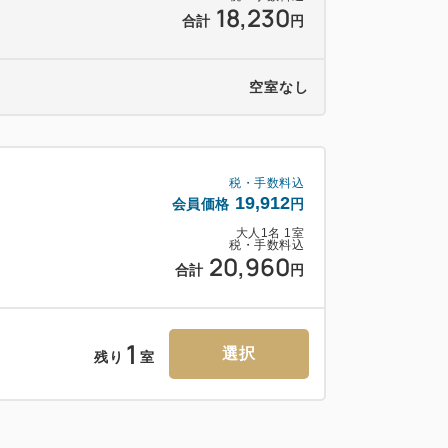
18,230
合計
円
空室なし
、アルコール)
税・手数料込
19,912
会員価格
円
大人
1
名
1
室
税・手数料込
西口から徒歩1分
20,960
合計
円
西口から徒歩1分
口から徒歩15分
1
選択
残り
室
上のグループ、または当ホテルが団体とみな
い合わせすることがございます。