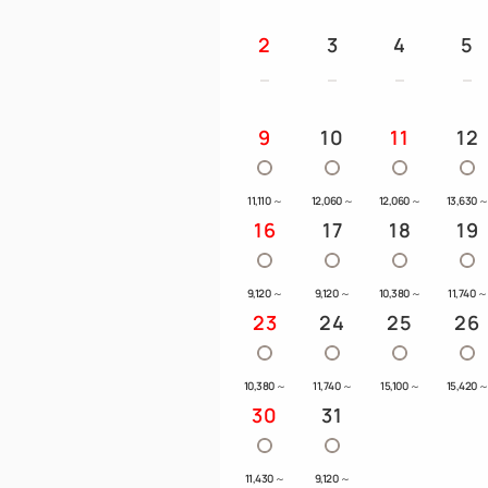
2
3
4
5
9
10
11
12
11,110
～
12,060
～
12,060
～
13,630
16
17
18
19
9,120
～
9,120
～
10,380
～
11,740
～
23
24
25
26
10,380
～
11,740
～
15,100
～
15,420
30
31
11,430
～
9,120
～