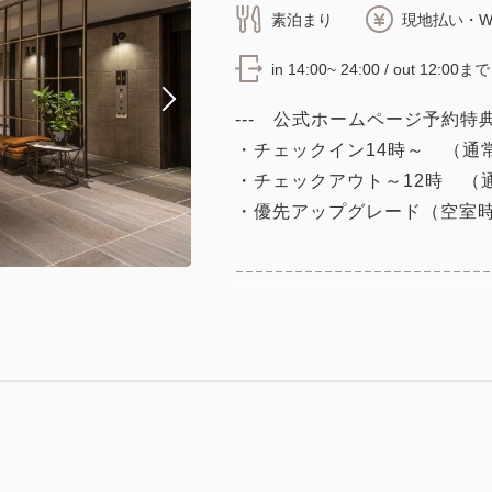
素泊まり
現地払い・W
in 14:00~ 24:00 / out 12:00まで
--- 公式ホームページ予約特典
・チェックイン14時～ （通常
・チェックアウト～12時 （通
・優先アップグレード（空室
ｰｰｰｰｰｰｰｰｰｰｰｰｰｰｰｰｰｰｰｰｰｰｰｰｰｰ
～HOTEL AMANEK 客室
HOTEL AMANEKでは
に配慮いたしまして、
ご連泊の客室清掃を以下のと