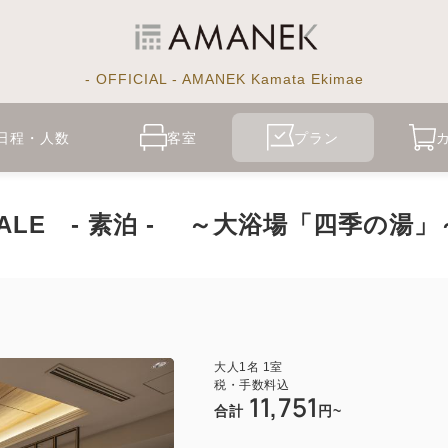
- OFFICIAL - AMANEK Kamata Ekimae
日程・人数
客室
プラン
LE - 素泊 - ～大浴場「四季の湯」
大人
1
名
1
室
税・手数料込
11,751
合計
円~