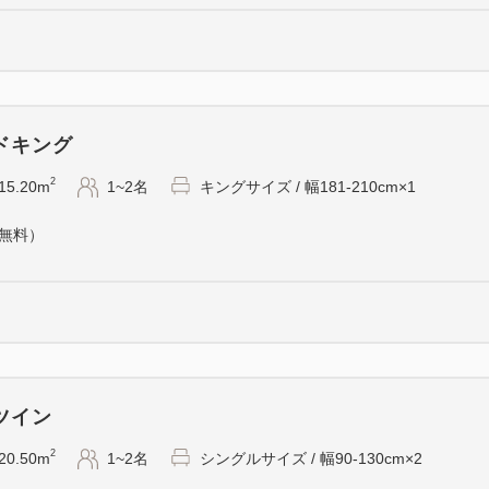
・ベッド下に荷物収納スペー
・木の温かみある洗練された
・全室Wifi無料
ドキング
--- 備品 アメニティ ---
・歯ブラシ・フェイスタオル
2
15.20m
1~2名
キングサイズ / 幅181-210cm×1
・シャンプー・コンディショ
（無料）
シェービングソープ
・電気ケトル
・冷蔵庫
・ドライヤー
・他アメニティ類はセルフサー
ツイン
--- 大浴場 ---
2
20.50m
1~2名
シングルサイズ / 幅90-130cm×2
5：00～9：00／16：00～