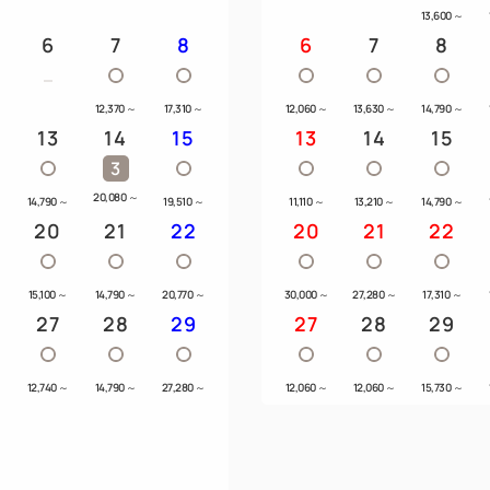
13,600
～
6
7
8
6
7
8
12,370
～
17,310
～
12,060
～
13,630
～
14,790
～
13
14
15
13
14
15
3
20,080
～
～
14,790
～
19,510
～
11,110
～
13,210
～
14,790
～
20
21
22
20
21
22
15,100
～
14,790
～
20,770
～
30,000
～
27,280
～
17,310
～
27
28
29
27
28
29
～
12,740
～
14,790
～
27,280
～
12,060
～
12,060
～
15,730
～